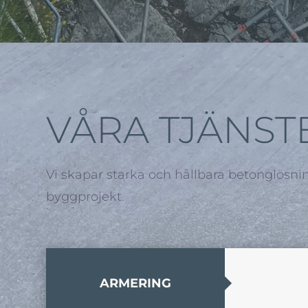
VÅRA TJÄNST
Vi skapar starka och hållbara betonglösni
byggprojekt.
ARMERING