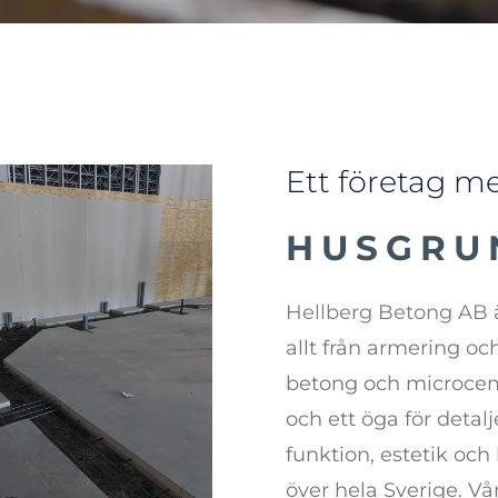
Ett företag m
BETONG
Hellberg Betong AB
allt från armering oc
betong och microcem
och ett öga för detal
funktion, estetik och
över hela Sverige.
Vår