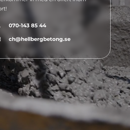
rt!
070-143 85 44

ch@hellbergbetong.se
