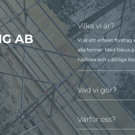
Vilka vi är?
NG AB
Vi är ett erfaret företa
alla former. Med fokus 
hållbara och pålitliga l
Vad vi gör?
Varför oss?