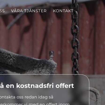
SS
VÅRA TJÄNSTER
KONTAKT
å en kostnadsfri offert
ontakta oss redan idag så
terkommer vi med en offert inom