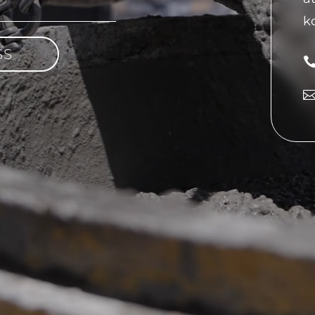
ko
SS