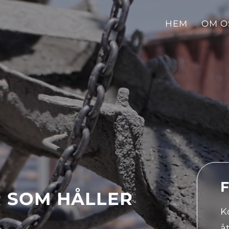
HEM
OM O
F
 SOM HÅLLER
K
å